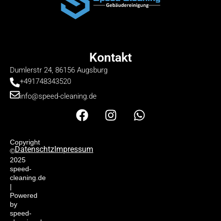
Kontakt
Dumlerstr 24, 86156 Augsburg
+491748343520
info@speed-cleaning.de
F
I
W
a
n
h
c
s
a
e
t
t
Copyright
Datenschtz
Impressum
©
b
a
s
2025
o
g
a
speed-
cleaning.de
o
r
p
|
k
a
p
Powered
m
by
speed-