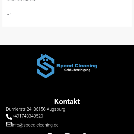
“`
Kontakt
Dumlerstr 24, 86156 Augsburg
+491748343520
info@speed-cleaning.de
F
I
W