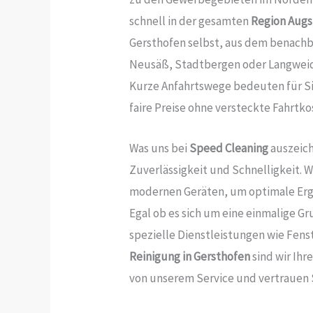
schnell in der gesamten
Region Aug
Gersthofen selbst, aus dem benach
Neusäß, Stadtbergen oder Langweid b
Kurze Anfahrtswege bedeuten für Sie
faire Preise ohne versteckte Fahrtko
Was uns bei
Speed Cleaning
auszeich
Zuverlässigkeit und Schnelligkeit. 
modernen Geräten, um optimale Erge
Egal ob es sich um eine einmalige G
spezielle Dienstleistungen wie Fens
Reinigung in Gersthofen
sind wir Ihr
von unserem Service und vertrauen Si