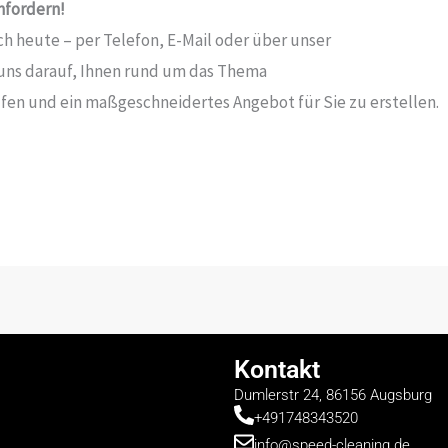
nfordern!
h heute – per Telefon, E-Mail oder über unser
 uns darauf, Ihnen rund um das Thema
fen und ein maßgeschneidertes Angebot für Sie zu erstellen.
Kontakt
Dumlerstr 24, 86156 Augsburg
+491748343520
info@speed-cleaning.de