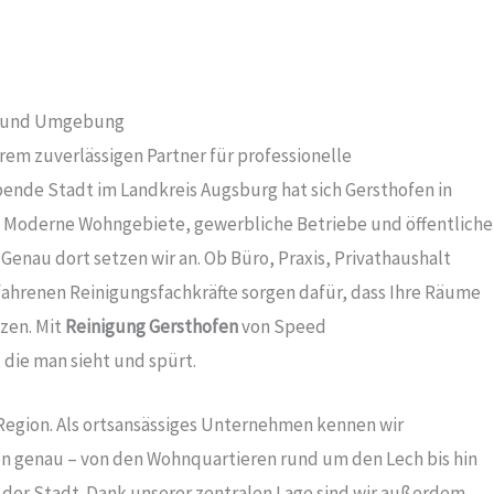
en und Umgebung
rem zuverlässigen Partner für professionelle
ebende Stadt im Landkreis Augsburg hat sich Gersthofen in
t: Moderne Wohngebiete, gewerbliche Betriebe und öffentliche
Genau dort setzen wir an. Ob Büro, Praxis, Privathaushalt
ahrenen Reinigungsfachkräfte sorgen dafür, dass Ihre Räume
zen. Mit
Reinigung Gersthofen
von Speed
die man sieht und spürt.
 Region. Als ortsansässiges Unternehmen kennen wir
n genau – von den Wohnquartieren rund um den Lech bis hin
er Stadt. Dank unserer zentralen Lage sind wir außerdem