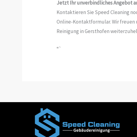
Jetzt Ihr unverbindliches Angebot a
Kontaktieren Sie Speed Cleaning noc
Online-Kontaktformular. Wir freuen
Reinigung in Gersthofen weiterzuhel
“`