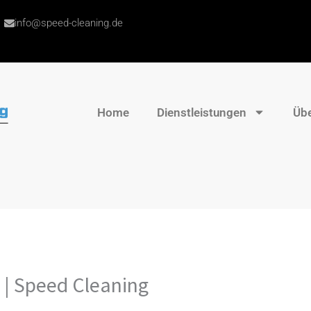
info@speed-cleaning.de
Home
Dienstleistungen
Übe
 | Speed Cleaning