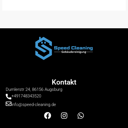
Kontakt
Dumlerstr 24, 86156 Augsburg
+491748343520
info@speed-cleaning.de
F
I
W
a
n
h
c
s
a