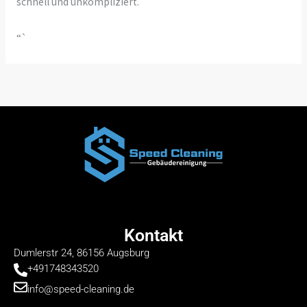
schnell und unkompliziert.
“`
Kontakt
Dumlerstr 24, 86156 Augsburg
+491748343520
info@speed-cleaning.de
F
I
W