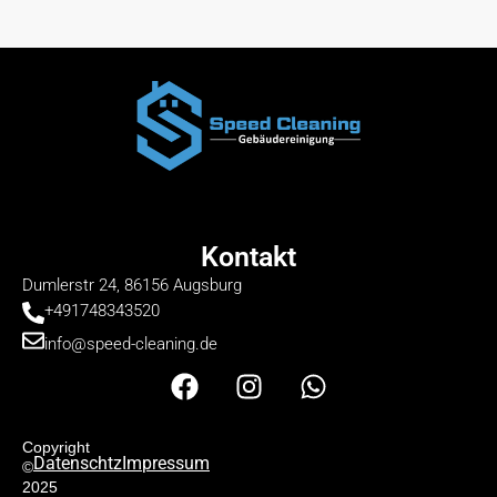
Kontakt
Dumlerstr 24, 86156 Augsburg
+491748343520
info@speed-cleaning.de
F
I
W
a
n
h
c
s
a
e
t
t
Copyright
Datenschtz
Impressum
©
b
a
s
2025