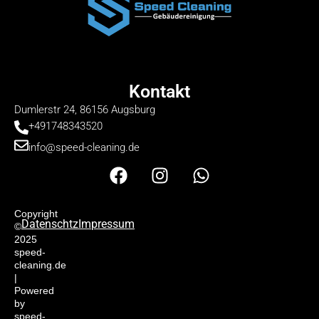
Kontakt
Dumlerstr 24, 86156 Augsburg
+491748343520
info@speed-cleaning.de
F
I
W
a
n
h
c
s
a
e
t
t
Copyright
Datenschtz
Impressum
©
b
a
s
2025
o
g
a
speed-
cleaning.de
o
r
p
|
k
a
p
Powered
m
by
speed-